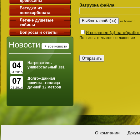
древесины
Загрузка файла
Беседки из
поликарбоната
Летние душевые
не более: 3
кабины
Вопросы и ответы
Я согласен (а) на обрабо
Пользовательское соглашение.
Новости
все новости
04
Нагреватель
универсальный 3в1
04.2015
07
Долгожданная
новинка -теплица
длиной 12 метров
03.2014
О компании
Докум