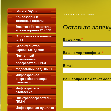
Бани и сауны
Главная
Оставить заявку
Конвекторы и
тепловые панели
Оставьте заявк
Электрообогреватель
конвекторный РЭССИ
Отопительные панели
Ваше имя:
*
СТЕП
Строительство
каркасных домов
Ваш номер телефона:
*
Пленочный
потолочный
обогреватель ПЛЭН
E-mail:
Модельный ряд ПЛЭН
Инфракрасное
энергосберегающее
Ваш вопрос или текст соо
отопление
Инфракрасное
отопление
Электрообогреватель
ПЛЭH
Инфракрасная сушилка