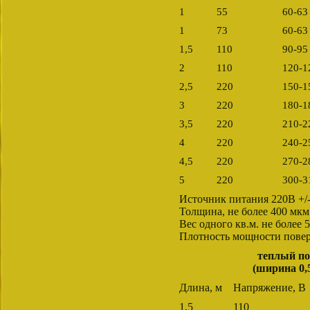
1
55
60-63
1
73
60-63
1,5
110
90-95
2
110
120-1
2,5
220
150-1
3
220
180-1
3,5
220
210-2
4
220
240-2
4,5
220
270-2
5
220
300-3
Источник питания 220В +/-
Толщина, не более 400 мкм
Вес одного кв.м. не более 5
Плотность мощности поверх
теплый п
(ширина 0,
Длина, м
Напряжение, В
1,5
110