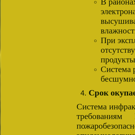
В района
электрон
высушива
влажност
При эксп
отсутств
продукты
Система 
бесшумн
Срок окупае
Система инфрак
требованиям
пожаробезо