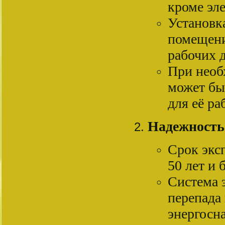
кроме эл
Установк
помещени
рабочих д
При необ
может бы
для её р
Надежность
Срок экс
50 лет и 
Система 
перепада
энергосн