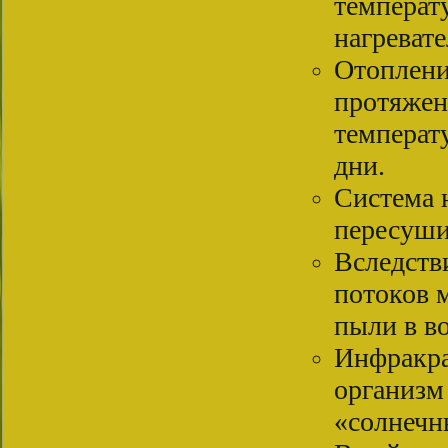
температ
нагревате
Отоплени
протяжени
температ
дни.
Система 
пересуши
Вследств
потоков 
пыли в во
Инфракра
организм
«солнечн