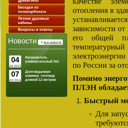
качестве эле
древесины
Беседки из
отопления в зда
поликарбоната
устанавливаетс
Летние душевые
кабины
зависимости от 
Вопросы и ответы
его общей пл
Новости
все новости
температурный
электроэнергии 
04
Нагреватель
универсальный 3в1
по России за от
04.2015
07
Долгожданная
новинка -теплица
Помимо энерго
длиной 12 метров
03.2014
ПЛЭН обладает
Быстрый мо
Для запу
требуютс